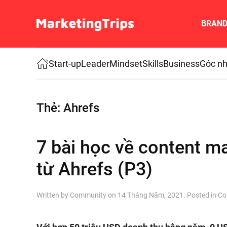
BRAN
Skip to main content
Start-up
Leader
Mindset
Skills
Business
Góc nh
Thẻ:
Ahrefs
7 bài học về content ma
từ Ahrefs (P3)
Written by
Community
on
14 Tháng Năm, 2021
. Posted in
Co