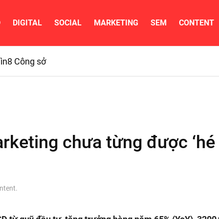
D
DIGITAL
SOCIAL
MARKETING
SEM
CONTENT
ìn
8 Công sở
rketing chưa từng được ‘hé 
ntent
.