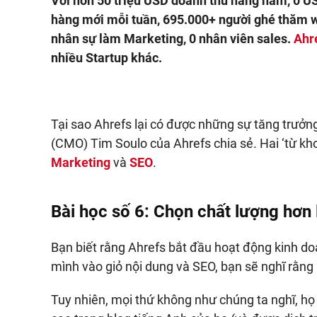
Với hơn 50 triệu USD doanh thu hằng năm, 0 U
hàng mới mỗi tuần, 695.000+ người ghé thăm w
nhân sự làm Marketing, 0 nhân viên sales.
Ahr
nhiều Startup khác.
Tại sao Ahrefs lại có được những sự tăng trưở
(CMO) Tim Soulo của Ahrefs chia sẻ. Hai ‘từ kh
Marketing
và
SEO
.
Bài học số 6: Chọn chất lượng hơn 
Bạn biết rằng Ahrefs bắt đầu hoạt động kinh do
mình vào giỏ nội dung và SEO, bạn sẽ nghĩ rằng 
Tuy nhiên, mọi thứ không như chúng ta nghĩ, họ 