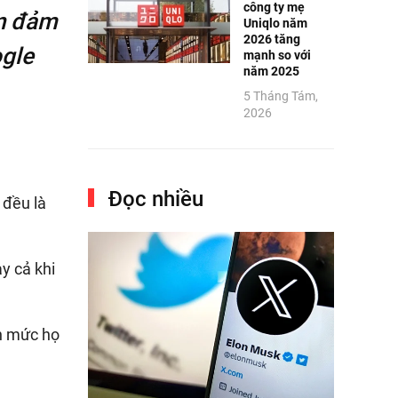
công ty mẹ
ần đảm
Uniqlo năm
2026 tăng
ogle
mạnh so với
năm 2025
5 Tháng Tám,
2026
Đọc nhiều
 đều là
y cả khi
ến mức họ