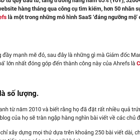
SD từ quỹ đầu tư, tăng trưởng hàng năm 65% (YoY), 3200
ebsite hàng tháng qua công cụ tìm kiếm, hơn 50 nhân sự
efs
là một trong những mô hình SaaS ‘đáng ngưỡng mộ’ 
ng đầy mạnh mẽ đó, sau đây là những gì mà Giám đốc Ma
oá’ lớn nhất đóng góp đến thành công này của Ahrefs là
C
là số lượng.
anh từ năm 2010 và biết rằng họ đã đặt rất nhiều quả tr
blog của họ sẽ tràn ngập hàng nghìn bài viết về các chủ 
chỉ xây dựng mọi thứ dựa trên khoảng 250 bài viết dài, c