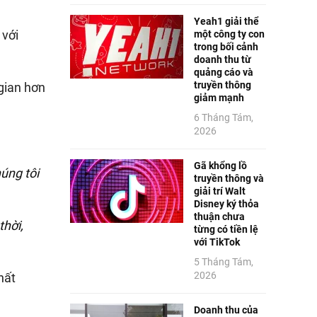
Yeah1 giải thể
 với
một công ty con
trong bối cảnh
doanh thu từ
quảng cáo và
truyền thông
 gian hơn
giảm mạnh
6 Tháng Tám,
2026
Gã khổng lồ
úng tôi
truyền thông và
giải trí Walt
Disney ký thỏa
thuận chưa
thời,
từng có tiền lệ
với TikTok
5 Tháng Tám,
2026
hất
Doanh thu của