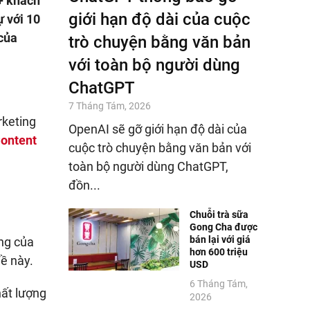
+ khách
giới hạn độ dài của cuộc
 với 10
của
trò chuyện bằng văn bản
với toàn bộ người dùng
ChatGPT
7 Tháng Tám, 2026
rketing
OpenAI sẽ gỡ giới hạn độ dài của
ontent
cuộc trò chuyện bằng văn bản với
toàn bộ người dùng ChatGPT,
đồn...
Chuỗi trà sữa
Gong Cha được
bán lại với giá
ứng của
hơn 600 triệu
đề này.
USD
6 Tháng Tám,
hất lượng
2026