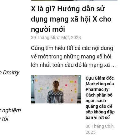
X là gì? Hướng dẫn sử
dụng mạng xã hội X cho
người mới
30 Tháng Mười Một, 2023
Cùng tìm hiểu tất cả các nội dung
về một trong những mạng xã hội
lớn nhất toàn cầu đó là mạng xã ...
p Dmitry
Cựu Giám đốc
Marketing của
Pharmacity:
Cách phân bổ
ngân sách
quảng cáo để
hử nghiệm
sếp không đập
bàn vì rớt số
 tôi
30 Tháng Chín,
2025