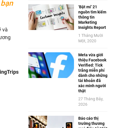
 bạn
‘Bật mí’ 21
nguồn tìm kiếm
thông tin
Marketing
Insights Report
ý và
1 Tháng Mười
hương
Một, 2020
Meta vừa giới
thiệu Facebook
Verified: Tick
trắng miễn phí
ingTrips
dành cho những
tài khoản đã
xác minh người
thật
27 Tháng Bảy,
2026
Báo cáo thị
trường thương