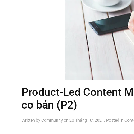
Product-Led Content Ma
cơ bản (P2)
Written by
Community
on
20 Tháng Tư, 2021
. Posted in
Cont