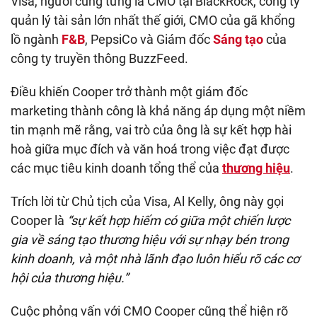
Visa, người cũng từng là CMO tại BlackRock, công ty
quản lý tài sản lớn nhất thế giới, CMO của gã khổng
lồ ngành
F&B
, PepsiCo và Giám đốc
Sáng tạo
của
công ty truyền thông BuzzFeed.
Điều khiến Cooper trở thành một giám đốc
marketing thành công là khả năng áp dụng một niềm
tin mạnh mẽ rằng, vai trò của ông là sự kết hợp hài
hoà giữa mục đích và văn hoá trong việc đạt được
các mục tiêu kinh doanh tổng thể của
thương hiệu
.
Trích lời từ Chủ tịch của Visa, Al Kelly, ông này gọi
Cooper là
“sự kết hợp hiếm có giữa một chiến lược
gia về sáng tạo thương hiệu với sự nhạy bén trong
kinh doanh, và một nhà lãnh đạo luôn hiểu rõ các cơ
hội của thương hiệu.”
Cuộc phỏng vấn với CMO Cooper cũng thể hiện rõ