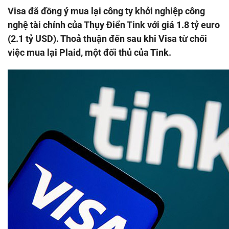
Visa đã đồng ý mua lại công ty khởi nghiệp công
nghệ tài chính của Thụy Điển Tink với giá 1.8 tỷ euro
(2.1 tỷ USD). Thoả thuận đến sau khi Visa từ chối
việc mua lại Plaid, một đối thủ của Tink.