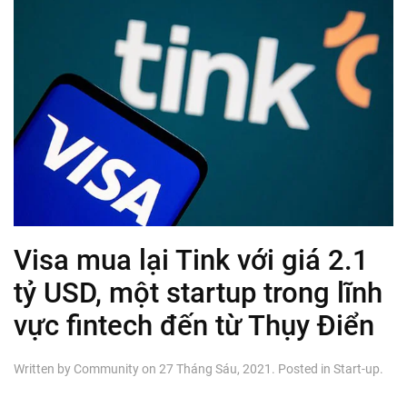
Visa mua lại Tink với giá 2.1
tỷ USD, một startup trong lĩnh
vực fintech đến từ Thụy Điển
Written by
Community
on
27 Tháng Sáu, 2021
. Posted in
Start-up
.