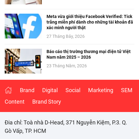
Meta vừa giới thiệu Facebook Verified: Tick
trắng miễn phí dành cho những tài khoản đã
xác minh người thật
27 Tháng Bảy, 2026
Báo cáo thị trường thương mại điện tử Việt
Nam năm 2025 – 2026
23 Tháng Năm, 2026
Brand
Digital
Social
Marketing
SEM
Content
Brand Story
Đia chỉ: Toà nhà D-Head, 371 Nguyễn Kiệm, P.3. Q.
Gò Vấp, TP. HCM