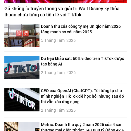
Gã khổng lồ truyền thông và giải trí Walt Disney ký thỏa
thuận chưa từng có tiền lệ với TikTok
Doanh thu của công ty mẹ Uniqlo năm 2026
tăng mạnh so với năm 2025
5 Tháng Tám, 2026
Dữ liệu khảo sát: 60% video trên TikTok được
tạo bằng AI
2 Tháng Tám, 2026
CEO của OpenAI (ChatGPT): Tôi từng tự cho
mình nghiện TikTok để học hỏi nhưng sau đó
thì vẫn xóa ứng dụng
2 Tháng Tám, 2026
Metric: Doanh thu quý 2 năm 2026 của 4 sàn
thương mại điện tử đạt 143.000 tỷ (tăng 42%