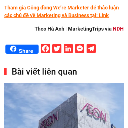
Tham gia Cộng đồng We’re Marketer để thảo luận
các chủ đề về Marketing và Business tại:
Link
Theo Hà Anh | MarketingTrips via
NDH
Facebook
Twitter
LinkedIn
Messenge
Telegr
Share
Bài viết liên quan