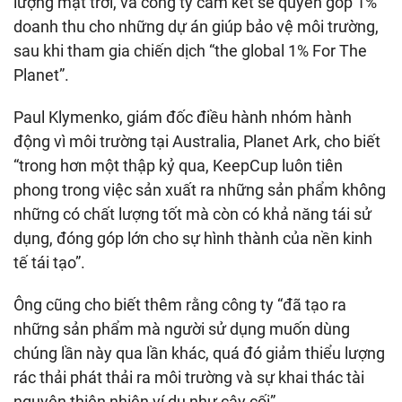
lượng mặt trời, và công ty cam kết sẽ quyên góp 1%
doanh thu cho những dự án giúp bảo vệ môi trường,
sau khi tham gia chiến dịch “the global 1% For The
Planet”.
Paul Klymenko, giám đốc điều hành nhóm hành
động vì môi trường tại Australia, Planet Ark, cho biết
“trong hơn một thập kỷ qua, KeepCup luôn tiên
phong trong việc sản xuất ra những sản phẩm không
những có chất lượng tốt mà còn có khả năng tái sử
dụng, đóng góp lớn cho sự hình thành của nền kinh
tế tái tạo”.
Ông cũng cho biết thêm rằng công ty “đã tạo ra
những sản phẩm mà người sử dụng muốn dùng
chúng lần này qua lần khác, quá đó giảm thiểu lượng
rác thải phát thải ra môi trường và sự khai thác tài
nguyên thiên nhiên ví dụ như cây cối”.