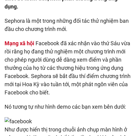
cho
dụng.
phép
người
Sephora là một trong những đối tác thử nghiệm ban
dùng
liên
đầu cho chương trình mới.
kết
các
Mạng xã hội
Facebook đã xác nhận vào thứ Sáu vừa
tài
khoản
rồi rằng họ đang thử nghiệm một chương trình mới
khách
cho phép người dùng dễ dàng xem điểm và phần
hàng
thân
thưởng của họ từ các thương hiệu trong ứng dụng
thiết
Facebook. Sephora sẽ bắt đầu thí điểm chương trình
để
mới tại Hoa Kỳ vào tuần tới, một phát ngôn viên của
kiếm
tiền
Facebook cho biết.
Nó tương tự như hình demo các bạn xem bên dưới:
Như được hiển thị trong chuỗi ảnh chụp màn hình ở