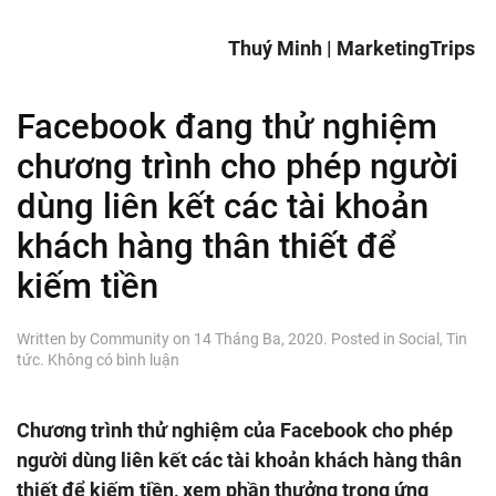
Thuý Minh | MarketingTrips
Facebook đang thử nghiệm
chương trình cho phép người
dùng liên kết các tài khoản
khách hàng thân thiết để
kiếm tiền
Written by
Community
on
14 Tháng Ba, 2020
. Posted in
Social
,
Tin
ở
tức
.
Không có bình luận
Facebook
đang
thử
Chương trình thử nghiệm của Facebook cho phép
nghiệm
người dùng liên kết các tài khoản khách hàng thân
chương
trình
thiết để kiếm tiền, xem phần thưởng trong ứng