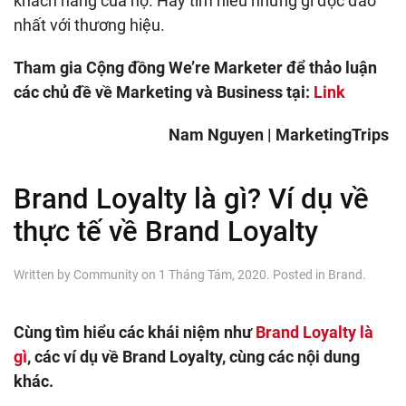
khách hàng của họ. Hãy tìm hiểu những gì độc đáo
nhất với thương hiệu.
Tham gia Cộng đồng We’re Marketer để thảo luận
các chủ đề về Marketing và Business tại:
Link
Nam Nguyen | MarketingTrips
Brand Loyalty là gì? Ví dụ về
thực tế về Brand Loyalty
Written by
Community
on
1 Tháng Tám, 2020
. Posted in
Brand
.
Cùng tìm hiểu các khái niệm như
Brand Loyalty là
gì
, các ví dụ về Brand Loyalty, cùng các nội dung
khác.