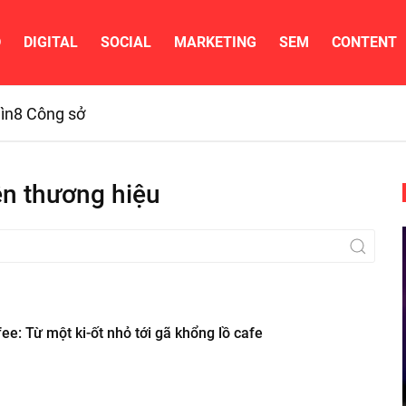
D
DIGITAL
SOCIAL
MARKETING
SEM
CONTENT
ìn
8 Công sở
ện thương hiệu
e: Từ một ki-ốt nhỏ tới gã khổng lồ cafe