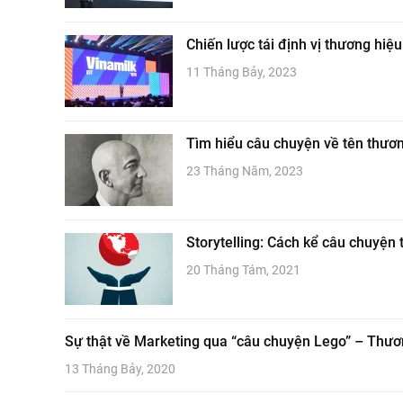
Chiến lược tái định vị thương hiệ
11 Tháng Bảy, 2023
Tìm hiểu câu chuyện về tên thư
23 Tháng Năm, 2023
Storytelling: Cách kể câu chuyện
20 Tháng Tám, 2021
Sự thật về Marketing qua “câu chuyện Lego” – Thương
13 Tháng Bảy, 2020