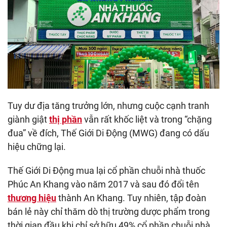
Tuy dư địa tăng trưởng lớn, nhưng cuộc cạnh tranh
giành giật
thị phần
vẫn rất khốc liệt và trong “chặng
đua” về đích, Thế Giới Di Động (MWG) đang có dấu
hiệu chững lại.
Thế Giới Di Động mua lại cổ phần chuỗi nhà thuốc
Phúc An Khang vào năm 2017 và sau đó đổi tên
thương hiệu
thành An Khang. Tuy nhiên, tập đoàn
bán lẻ này chỉ thăm dò thị trường dược phẩm trong
thời gian đầu khi chỉ sở hữu 49% cổ phần chuỗi nhà