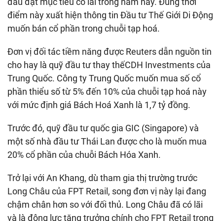
đầu đặt mục tiêu có lãi trong năm nay. Đúng thời
điểm này xuất hiện thông tin Đầu tư Thế Giới Di Động
muốn bán cổ phần trong chuỗi tạp hoá.
Đơn vị đối tác tiềm năng được Reuters dẫn nguồn tin
cho hay là quỹ đầu tư thay thếCDH Investments của
Trung Quốc. Công ty Trung Quốc muốn mua số cổ
phần thiểu số từ 5% đến 10% của chuỗi tạp hoá này
với mức định giá Bách Hoá Xanh là 1,7 tỷ đồng.
Trước đó, quỹ đầu tư quốc gia GIC (Singapore) và
một số nhà đầu tư Thái Lan được cho là muốn mua
20% cổ phần của chuỗi Bách Hóa Xanh.
Trở lại với An Khang, dù tham gia thị trường trước
Long Châu của FPT Retail, song đơn vị này lại đang
chậm chân hơn so với đối thủ. Long Châu đã có lãi
và là động lực tăng trưởng chính cho FPT Retail trong