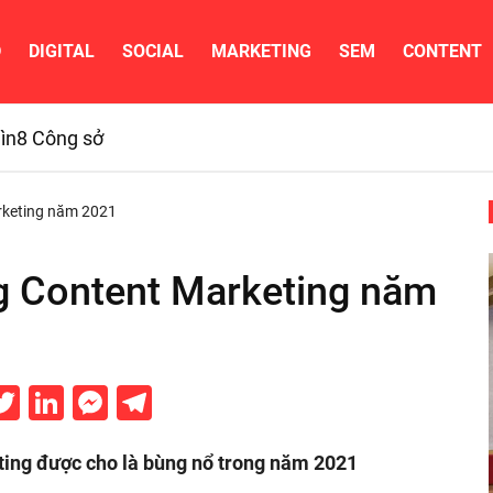
D
DIGITAL
SOCIAL
MARKETING
SEM
CONTENT
ìn
8 Công sở
rketing năm 2021
g Content Marketing năm
acebook
Twitter
LinkedIn
Messenger
Telegram
ting được cho là bùng nổ trong năm 2021