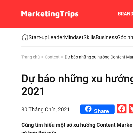
BRAN
Skip to main content
Start-up
Leader
Mindset
Skills
Business
Góc nh
Trang chủ
Content
Dự báo những xu hướng Content Ma
Dự báo những xu hướn
2021
F
30 Tháng Chín, 2021
Share
Cùng tìm hiểu một số xu hướng Content Marke
và hơn thế nữa.