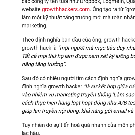
các công ty tên tuổi như Dropbox, LogmeIn, Qua
website
growthhackers.com
. Ông tạo ra từ “gr
làm một kỹ thuật tăng trưởng mới mà toàn nhận
marketing.
Theo định nghĩa ban đầu của ông, growth hacke
growth hack là
“một người mà mục tiêu duy nhất
Tất cả mọi thứ họ làm được xem xét kỹ lưỡng bở
năng tăng trưởng”.
Sau đó có nhiều người tìm cách định nghĩa gro
định nghĩa growth hacker
“là sự kết hợp giữa cá
vào nhiệm vụ marketing truyền thống ‘Làm sao t
cách thực hiện hàng loạt hoạt động như A/B tes
giúp lan truyền nội dung, khả năng gửi email và
Tuy nhiên do sự tiến hoá quá nhanh của môn ph
lạc hậu.