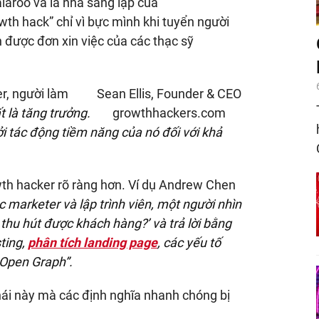
laroo và là nhà sáng lập của
owth hack” chỉ vì bực mình khi tuyển người
 được đơn xin việc của các thạc sỹ
r, người làm
Sean Ellis, Founder & CEO
 là tăng trưởng.
growthhackers.com
i tác động tiềm năng của nó đối với khả
wth hacker rõ ràng hơn. Ví dụ Andrew Chen
c marketer và lập trình viên, một người nhìn
hu hút được khách hàng?’ và trả lời bằng
ting,
phân tích landing page
, các yếu tố
 Open Graph”.
ái này mà các định nghĩa nhanh chóng bị