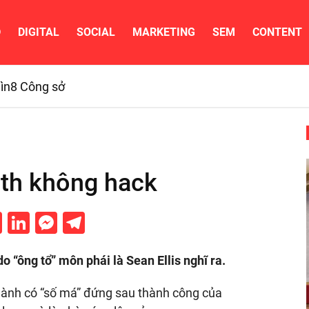
D
DIGITAL
SOCIAL
MARKETING
SEM
CONTENT
ìn
8 Công sở
th không hack
cebook
Twitter
LinkedIn
Messenger
Telegram
 “ông tổ” môn phái là Sean Ellis nghĩ ra.
 hành có “số má” đứng sau thành công của