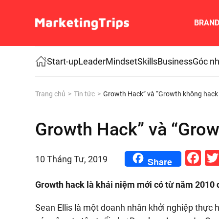
BRAN
Skip to main content
Start-up
Leader
Mindset
Skills
Business
Góc nh
Trang chủ
Tin tức
Growth Hack” và “Growth không hack
Growth Hack” và “Grow
Fa
10 Tháng Tư, 2019
Share
Growth hack là khái niệm mới có từ năm 2010 do
Sean Ellis là một doanh nhân khởi nghiệp thực