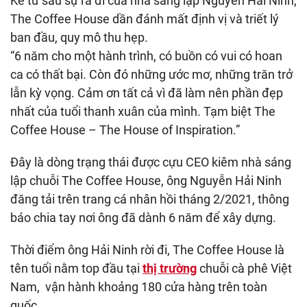
Kể từ sau sự ra đi của nhà sáng lập Nguyễn Hải Ninh,
The Coffee House dần đánh mất định vị và triết lý
ban đầu, quy mô thu hẹp.
“6 năm cho một hành trình, có buồn có vui có hoan
ca có thất bại. Còn đó những ước mơ, những trăn trở
lẫn kỳ vọng. Cảm ơn tất cả vì đã làm nên phần đẹp
nhất của tuổi thanh xuân của mình. Tạm biệt The
Coffee House – The House of Inspiration.”
Đây là dòng trạng thái được cựu CEO kiêm nhà sáng
lập chuỗi The Coffee House, ông Nguyễn Hải Ninh
đăng tải trên trang cá nhân hồi tháng 2/2021, thông
báo chia tay nơi ông đã dành 6 năm để xây dựng.
Thời điểm ông Hải Ninh rời đi, The Coffee House là
tên tuổi nằm top đầu tại
thị trường
chuỗi cà phê Việt
Nam, vận hành khoảng 180 cửa hàng trên toàn
quốc.