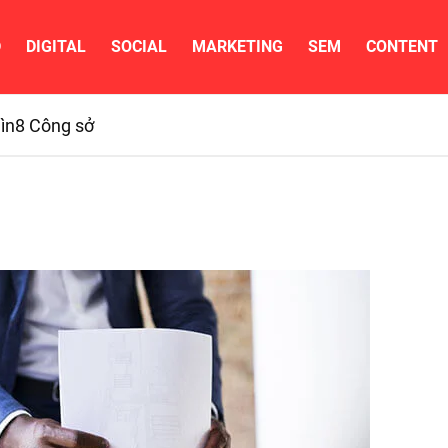
D
DIGITAL
SOCIAL
MARKETING
SEM
CONTENT
ìn
8 Công sở