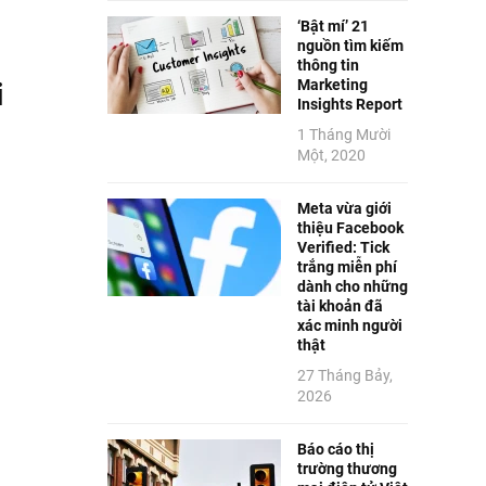
‘Bật mí’ 21
nguồn tìm kiếm
thông tin
Marketing
i
Insights Report
1 Tháng Mười
Một, 2020
Meta vừa giới
thiệu Facebook
Verified: Tick
trắng miễn phí
dành cho những
tài khoản đã
xác minh người
thật
27 Tháng Bảy,
2026
Báo cáo thị
trường thương