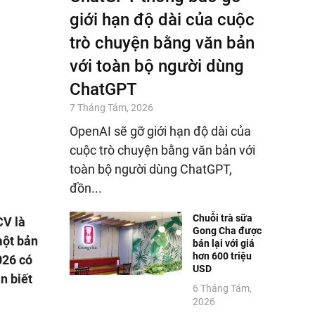
giới hạn độ dài của cuộc
trò chuyện bằng văn bản
với toàn bộ người dùng
ChatGPT
7 Tháng Tám, 2026
OpenAI sẽ gỡ giới hạn độ dài của
cuộc trò chuyện bằng văn bản với
toàn bộ người dùng ChatGPT,
đồn...
Chuỗi trà sữa
CV là
Gong Cha được
một bản
bán lại với giá
hơn 600 triệu
026 có
USD
n biết
6 Tháng Tám,
2026