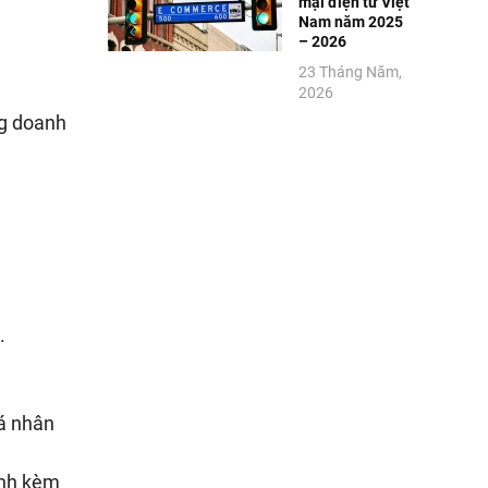
mại điện tử Việt
Nam năm 2025
– 2026
23 Tháng Năm,
2026
ng doanh
.
cá nhân
ính kèm