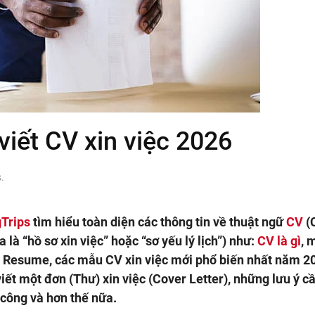
 viết CV xin việc 2026
s
.
Trips
tìm hiểu toàn diện các thông tin về thuật ngữ
CV
(
 là “hồ sơ xin việc” hoặc “sơ yếu lý lịch”) như:
CV là gì
, 
ới Resume, các mẫu CV xin việc mới phổ biến nhất năm 2
ết một đơn (Thư) xin việc (Cover Letter), những lưu ý cầ
 công và hơn thế nữa.