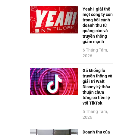
Yeah1 giải thể
một công ty con
trong bối cảnh
doanh thu từ
quảng cáo và
truyền thông
giảm mạnh
6 Tháng Tám,
2026
Gã khổng lồ
truyền thông và
giải trí Walt
Disney ký thỏa
thuận chưa
từng có tiền lệ
với TikTok
5 Tháng Tám,
2026
Doanh thu của