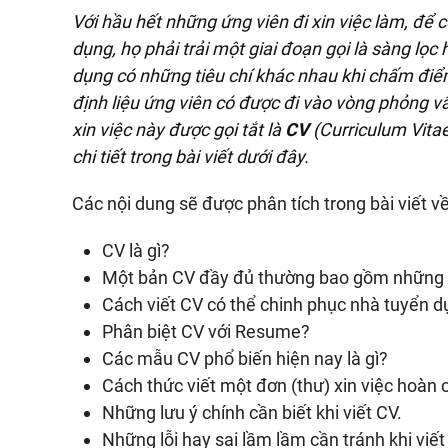
Với hầu hết những ứng viên đi xin việc làm, để
dụng, họ phải trải một giai đoạn gọi là sàng lọ
dụng có những tiêu chí khác nhau khi chấm điểm
định liệu ứng viên có được đi vào vòng phỏng vấ
xin việc này được gọi tắt là
CV
(Curriculum Vita
chi tiết trong bài viết dưới đây.
Các nội dung sẽ được phân tích trong bài viết v
CV là gì?
Một bản CV đầy đủ thường bao gồm những n
Cách viết CV có thể chinh phục nhà tuyển d
Phân biệt CV với Resume?
Các mẫu CV phổ biến hiện nay là gì?
Cách thức viết một đơn (thư) xin việc hoàn 
Những lưu ý chính cần biết khi viết CV.
Những lỗi hay sai lầm lầm cần tránh khi viết