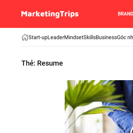
BRAN
Skip to main content
Start-up
Leader
Mindset
Skills
Business
Góc nh
Thẻ:
Resume