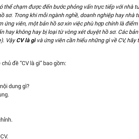
 có thể chạm được đến bước phỏng vấn trực tiếp với nhà t
c hồ sơ. Trong khi mỗi ngành nghề, doanh nghiệp hay nhà 
 ứng viên, một bản hồ sơ xin việc phù hợp chính là điểm
n hay không hay bị loại từ vòng xét duyệt hồ sơ. Các bản
e). Vậy
CV là gì
và ứng viên cần hiểu những gì về CV, hãy 
ề chủ đề “CV là gì” bao gồm:
ội dung gì?
ụng.
chỉnh.
 CV.