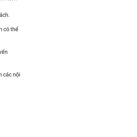
sách.
n có thể
uyển
n các nội