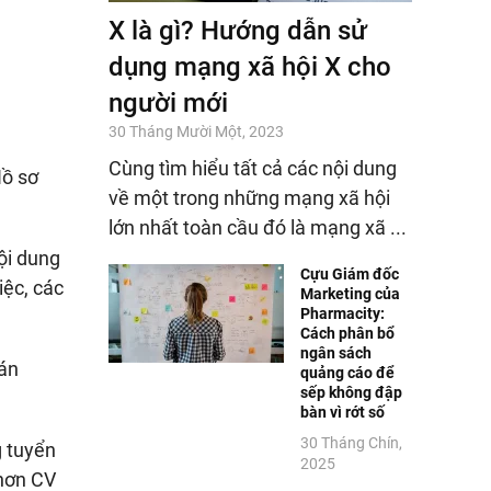
X là gì? Hướng dẫn sử
dụng mạng xã hội X cho
người mới
30 Tháng Mười Một, 2023
Cùng tìm hiểu tất cả các nội dung
Hồ sơ
về một trong những mạng xã hội
lớn nhất toàn cầu đó là mạng xã ...
nội dung
Cựu Giám đốc
iệc, các
Marketing của
Pharmacity:
Cách phân bổ
ngân sách
 án
quảng cáo để
sếp không đập
bàn vì rớt số
30 Tháng Chín,
g tuyển
2025
 hơn CV