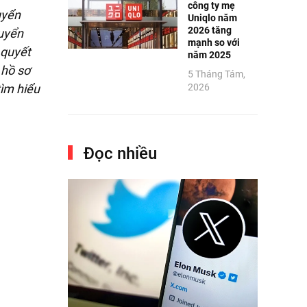
công ty mẹ
uyển
Uniqlo năm
2026 tăng
tuyển
mạnh so với
 quyết
năm 2025
 hồ sơ
5 Tháng Tám,
2026
tìm hiểu
Đọc nhiều