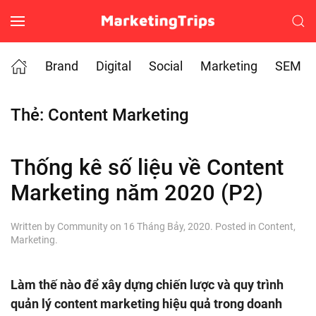
Skip to main content
Brand
Digital
Social
Marketing
SEM
Thẻ:
Content Marketing
Thống kê số liệu về Content
Marketing năm 2020 (P2)
Written by
Community
on
16 Tháng Bảy, 2020
. Posted in
Content
,
Marketing
.
Làm thế nào để xây dựng chiến lược và quy trình
quản lý content marketing hiệu quả trong doanh