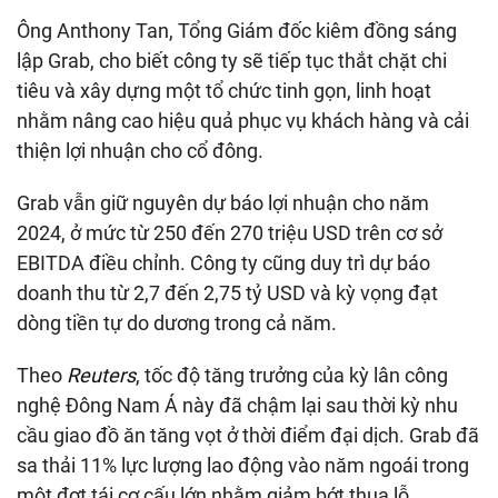
Ông Anthony Tan, Tổng Giám đốc kiêm đồng sáng
lập Grab, cho biết công ty sẽ tiếp tục thắt chặt chi
tiêu và xây dựng một tổ chức tinh gọn, linh hoạt
nhằm nâng cao hiệu quả phục vụ khách hàng và cải
thiện lợi nhuận cho cổ đông.
Grab vẫn giữ nguyên dự báo lợi nhuận cho năm
2024, ở mức từ 250 đến 270 triệu USD trên cơ sở
EBITDA điều chỉnh. Công ty cũng duy trì dự báo
doanh thu từ 2,7 đến 2,75 tỷ USD và kỳ vọng đạt
dòng tiền tự do dương trong cả năm.
Theo
Reuters
, tốc độ tăng trưởng của kỳ lân công
nghệ Đông Nam Á này đã chậm lại sau thời kỳ nhu
cầu giao đồ ăn tăng vọt ở thời điểm đại dịch. Grab đã
sa thải 11%
lực lượng lao động
vào năm ngoái trong
một đợt tái cơ cấu lớn nhằm giảm bớt thua lỗ.