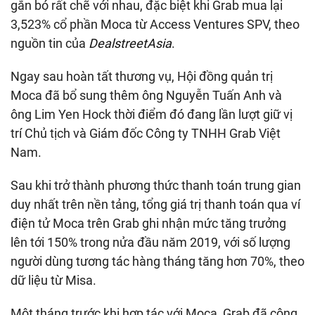
gắn bó rất chẽ với nhau, đặc biệt khi Grab mua lại
3,523% cổ phần Moca từ Access Ventures SPV, theo
nguồn tin của
DealstreetAsia
.
Ngay sau hoàn tất thương vụ, Hội đồng quản trị
Moca đã bổ sung thêm ông Nguyễn Tuấn Anh và
ông Lim Yen Hock thời điểm đó đang lần lượt giữ vị
trí Chủ tịch và Giám đốc Công ty TNHH Grab Việt
Nam.
Sau khi trở thành phương thức thanh toán trung gian
duy nhất trên nền tảng, tổng giá trị thanh toán qua ví
điện tử Moca trên Grab ghi nhận mức tăng trưởng
lên tới 150% trong nửa đầu năm 2019, với số lượng
người dùng tương tác hàng tháng tăng hơn 70%, theo
dữ liệu từ Misa.
Một tháng trước khi hợp tác với Moca, Grab đã công