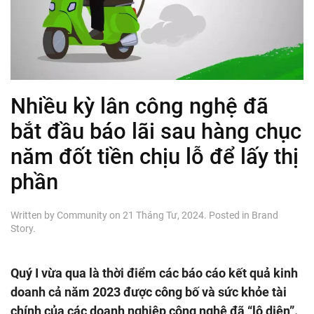
Nhiều kỳ lân công nghệ đã
bắt đầu báo lãi sau hàng chục
năm đốt tiền chịu lỗ để lấy thị
phần
Written by
Community
on
21 Tháng Tư, 2024
. Posted in
Brand
Story
.
Quý I vừa qua là thời điểm các báo cáo kết quả kinh
doanh cả năm 2023 được công bố và sức khỏe tài
chính của các doanh nghiệp công nghệ đã “lộ diện”.