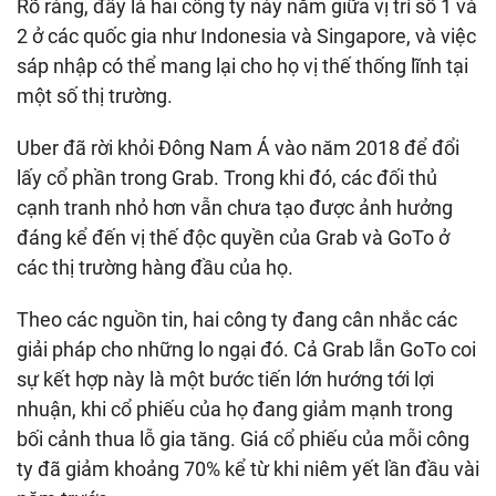
Rõ ràng, đây là hai công ty này nắm giữa vị trí số 1 và
2 ở các quốc gia như Indonesia và Singapore, và việc
sáp nhập có thể mang lại cho họ vị thế thống lĩnh tại
một số thị trường.
Uber đã rời khỏi Đông Nam Á vào năm 2018 để đổi
lấy cổ phần trong Grab. Trong khi đó, các đối thủ
cạnh tranh nhỏ hơn vẫn chưa tạo được ảnh hưởng
đáng kể đến vị thế độc quyền của Grab và GoTo ở
các thị trường hàng đầu của họ.
Theo các nguồn tin, hai công ty đang cân nhắc các
giải pháp cho những lo ngại đó. Cả Grab lẫn GoTo coi
sự kết hợp này là một bước tiến lớn hướng tới lợi
nhuận, khi cổ phiếu của họ đang giảm mạnh trong
bối cảnh thua lỗ gia tăng. Giá cổ phiếu của mỗi công
ty đã giảm khoảng 70% kể từ khi niêm yết lần đầu vài