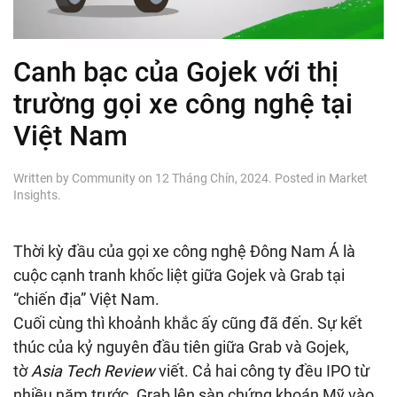
Canh bạc của Gojek với thị
trường gọi xe công nghệ tại
Việt Nam
Written by
Community
on
12 Tháng Chín, 2024
. Posted in
Market
Insights
.
Thời kỳ đầu của gọi xe công nghệ Đông Nam Á là
cuộc cạnh tranh khốc liệt giữa Gojek và Grab tại
“chiến địa” Việt Nam.
Cuối cùng thì khoảnh khắc ấy cũng đã đến. Sự kết
thúc của kỷ nguyên đầu tiên giữa Grab và Gojek,
tờ
Asia Tech Review
viết. Cả hai công ty đều IPO từ
nhiều năm trước. Grab lên sàn chứng khoán Mỹ vào