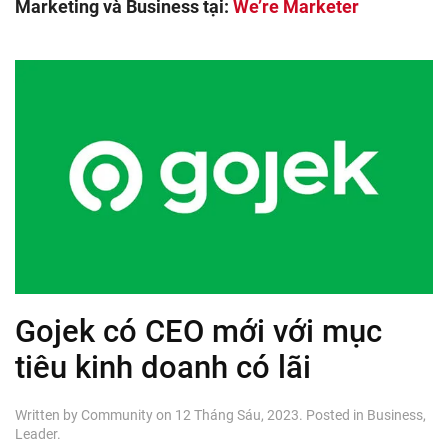
Marketing và Business tại:
We’re Marketer
Gojek có CEO mới với mục
tiêu kinh doanh có lãi
Written by
Community
on
12 Tháng Sáu, 2023
. Posted in
Business
,
Leader
.