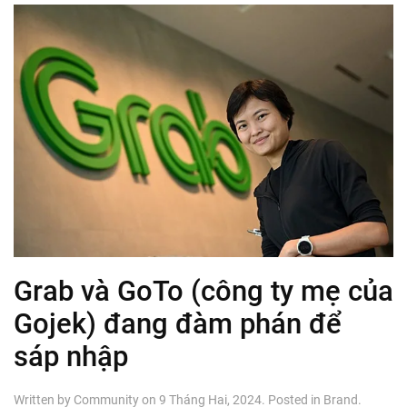
Grab và GoTo (công ty mẹ của
Gojek) đang đàm phán để
sáp nhập
Written by
Community
on
9 Tháng Hai, 2024
. Posted in
Brand
.