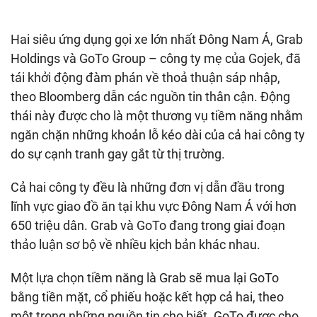
Hai siêu ứng dụng gọi xe lớn nhất Đông Nam Á, Grab
Holdings và GoTo Group – công ty mẹ của Gojek, đã
tái khởi động đàm phán về thoả thuận sáp nhập,
theo Bloomberg dẫn các nguồn tin thân cận. Động
thái này được cho là một thương vụ tiềm năng nhằm
ngăn chặn những khoản lỗ kéo dài của cả hai công ty
do sự cạnh tranh gay gắt từ thị trường.
Cả hai công ty đều là những đơn vị dẫn đầu trong
lĩnh vực giao đồ ăn tại khu vực Đông Nam Á với hơn
650 triệu dân. Grab và GoTo đang trong giai đoạn
thảo luận sơ bộ về nhiều kịch bản khác nhau.
Một lựa chọn tiềm năng là Grab sẽ mua lại GoTo
bằng tiền mặt, cổ phiếu hoặc kết hợp cả hai, theo
một trong những nguồn tin cho biết. GoTo được cho