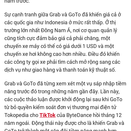
năm trước.
Sự cạnh tranh giữa Grab và GoTo đã khiến giá cả ở
các quốc gia như Indonesia ở mức rất thấp. Ở thị
trường lớn nhất Đông Nam Á, nơi cơ quan quản lý
cũng tích cực đảm bảo giá cả phải chăng, một
chuyến xe máy có thể có giá dưới 1 USD và một
chuyến xe hơi không cao hơn nhiều. Điều đó khiến
các công ty gọi xe phải tìm cách mở rộng sang các
dịch vụ như giao hàng và thanh toán kỹ thuật số.
Grab và GoTo đã từng xem xét một vụ sáp nhập tiềm
năng trước đó trong những năm gần đây. Lần này,
các cuộc thảo luận được khởi động lại sau khi GoTo
từ bỏ quyền kiểm soát đơn vị thương mại điện tử
Tokopedia cho
TikTok
của ByteDance hồi tháng 12
năm ngoái. Động thái này được cho là khiến Grab và
GoTo trở thành một cặp đôi tiềm năng mạnh hơn.