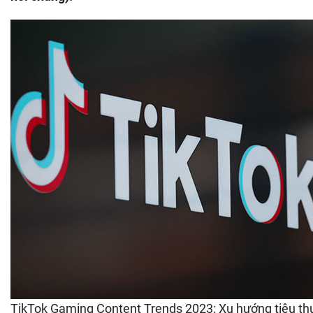
TikTok Gaming Content Trends 2023: Xu hướng tiêu th