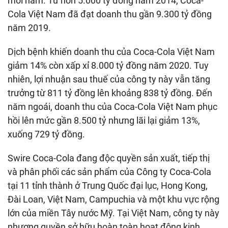
mỗi năm. Từ hơn 5.000 tỷ đồng năm 2014, Coca-
Cola Việt Nam đã đạt doanh thu gần 9.300 tỷ đồng
năm 2019.
Dịch bệnh khiến doanh thu của Coca-Cola Việt Nam
giảm 14% còn xấp xỉ 8.000 tỷ đồng năm 2020. Tuy
nhiên, lợi nhuận sau thuế của công ty này vẫn tăng
trưởng từ 811 tỷ đồng lên khoảng 838 tỷ đồng. Đến
năm ngoái, doanh thu của Coca-Cola Việt Nam phục
hồi lên mức gần 8.500 tỷ nhưng lãi lại giảm 13%,
xuống 729 tỷ đồng.
Swire Coca-Cola đang độc quyền sản xuất, tiếp thị
và phân phối các sản phẩm của Công ty Coca-Cola
tại 11 tỉnh thành ở Trung Quốc đại lục, Hong Kong,
Đài Loan, Việt Nam, Campuchia và một khu vực rộng
lớn của miền Tây nước Mỹ. Tại Việt Nam, công ty này
nhượng quyền sở hữu hoàn toàn hoạt động kinh