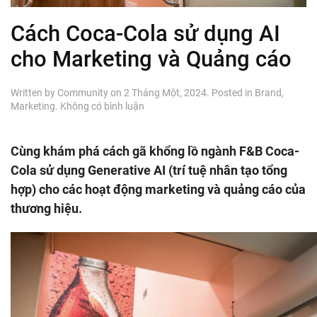
Cách Coca-Cola sử dụng AI
cho Marketing và Quảng cáo
Written by
Community
on
2 Tháng Một, 2024
. Posted in
Brand
,
ở
Marketing
.
Không có bình luận
Cách
Coca-
Cola
Cùng khám phá cách gã khổng lồ ngành F&B Coca-
sử
Cola sử dụng Generative AI (trí tuệ nhân tạo tổng
dụng
AI
hợp) cho các hoạt động marketing và quảng cáo của
cho
thương hiệu.
Marketing
và
Quảng
cáo